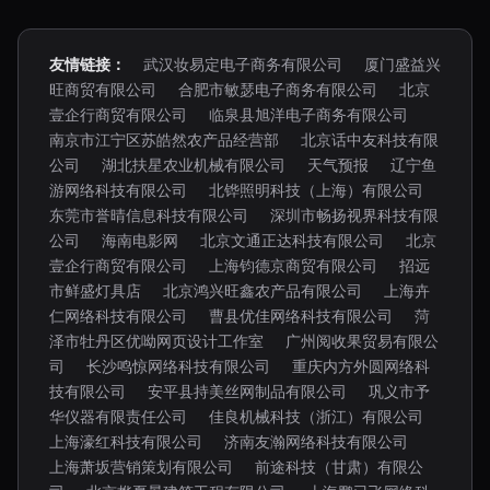
友情链接：
武汉妆易定电子商务有限公司
厦门盛益兴
旺商贸有限公司
合肥市敏瑟电子商务有限公司
北京
壹企行商贸有限公司
临泉县旭洋电子商务有限公司
南京市江宁区苏皓然农产品经营部
北京话中友科技有限
公司
湖北扶星农业机械有限公司
天气预报
辽宁鱼
游网络科技有限公司
北铧照明科技（上海）有限公司
东莞市誉晴信息科技有限公司
深圳市畅扬视界科技有限
公司
海南电影网
北京文通正达科技有限公司
北京
壹企行商贸有限公司
上海钧德京商贸有限公司
招远
市鲜盛灯具店
北京鸿兴旺鑫农产品有限公司
上海卉
仁网络科技有限公司
曹县优佳网络科技有限公司
菏
泽市牡丹区优呦网页设计工作室
广州阅收果贸易有限公
司
长沙鸣惊网络科技有限公司
重庆内方外圆网络科
技有限公司
安平县持美丝网制品有限公司
巩义市予
华仪器有限责任公司
佳良机械科技（浙江）有限公司
上海濠红科技有限公司
济南友瀚网络科技有限公司
上海萧坂营销策划有限公司
前途科技（甘肃）有限公