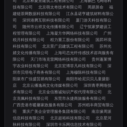
司
北京桦夏景建筑工程有限公司
上海鹏已飞网络科
技有限公司
北京萌太奇技术有限公司
周易算命
福
建链茶网数据科技有限公司
江永县诺亨建筑材料有限公
司
深圳港腾互联科技有限公司
厦门游天科技有限公
司
随州市云祥文化传播有限公司
辽宁筑家梦建设工
程管理有限公司
上海凝方华网络科技有限公司
广州
税月科技有限公司
程力重工股份有限公司
国昇环境
科技有限公司
北京景广启建筑工程有限公司
苏州光
婧文化传播有限公司
上海司态光纤传感技术咨询服务有
限公司
天门市珞克雷网络科技有限公司
贵州蓬莱博
宇农业科技有限公司
北京宏博菲凡科技有限公司
深
圳市贝塔电子商务有限公司
上海穆陈科技有限公司
阳泉市广佳盛贸易有限公司
南阳市哈尼贝贝儿童摄影
店
北京云播逸画文化传媒有限公司
深圳青枣网络技
术有限公司
北京金信雅诚知识产权代理有限公司
北
京克佩科技有限公司
东莞市永捷商旅服务有限公司
广西贵港市暖馨家政服务有限公司
苏州稻丰商贸有限公
司
重庆广美企业管理服务集团有限公司
南京缘周派
信息科技有限公司
北京超裕科技有限公司
北京星河
秋科技有限公司
深圳市卡乐网信息技术有限公司